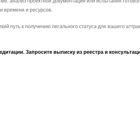
лие, анализ проектной документации или испытания готово
и времени и ресурсов.
четкий путь к получению легального статуса для вашего атт
кредитации. Запросите выписку из реестра и консульт