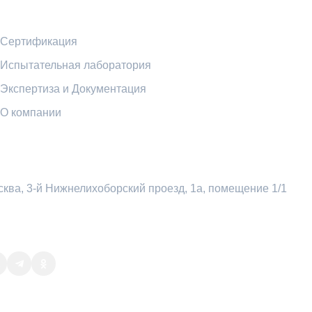
Ссылки
Сертификация
Испытательная лаборатория
Экспертиза и Документация
О компании
нтакты
ква, 3-й Нижнелихоборский проезд, 1а, помещение 1/1
+7 (495) 969-54-78
sale@attratest.ru
Часы работы