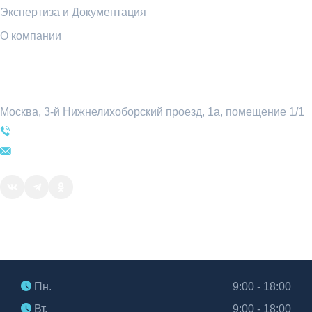
Экспертиза и Документация
О компании
Контакты
Москва, 3-й Нижнелихоборский проезд, 1а, помещение 1/1
+7 (495) 969-54-78
sale@attratest.ru
Часы работы
Пн.
9:00 - 18:00
Вт.
9:00 - 18:00